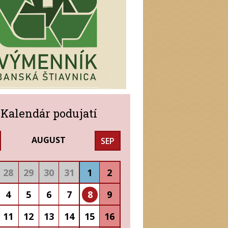
Kalendár podujatí
AUGUST
SEP
28
29
30
31
1
2
4
5
6
7
8
9
11
12
13
14
15
16