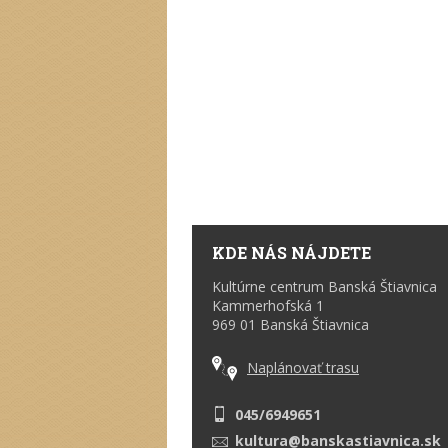
KDE NÁS NÁJDETE
Kultúrne centrum Banská Štiavnica
Kammerhofská 1
969 01 Banská Štiavnica
Naplánovať trasu
045/6949651
kultura@banskastiavnica.sk