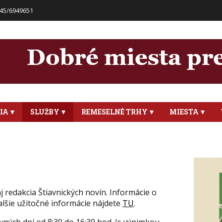
45/6949651
IA
SLUŽBY
REMESELNÉ TRHY
MIESTA
j redakcia Štiavnických novín. Informácie o
ďalšie užitočné informácie nájdete
TU
.
ných dní od 8:30 do 16:30 hod. (s výnimkou