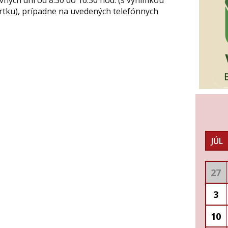
vrtku), prípadne na uvedených telefónnych
JÚL
27
3
10