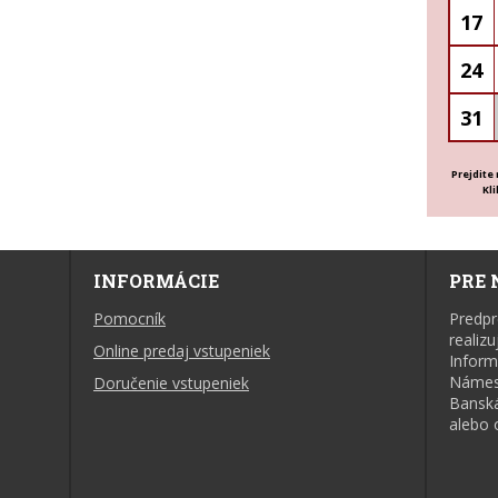
17
24
31
Prejdite
Kl
INFORMÁCIE
PRE 
Pomocník
Predpre
realizu
Online predaj vstupeniek
Infor
Námest
Doručenie vstupeniek
Banská
alebo 