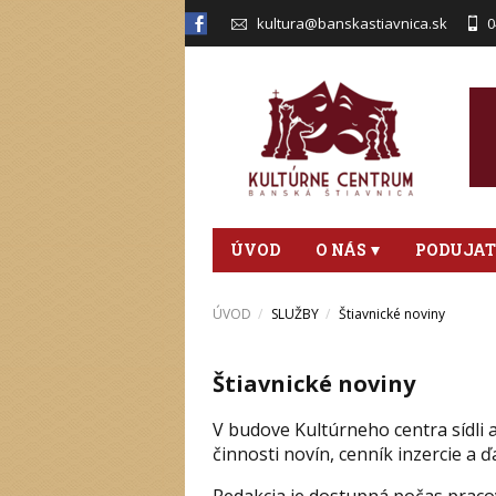
kultura@banskastiavnica.sk
0
ÚVOD
O NÁS
PODUJAT
ÚVOD
SLUŽBY
Štiavnické noviny
Štiavnické noviny
V budove Kultúrneho centra sídli a
činnosti novín, cenník inzercie a 
Redakcia je dostupná počas pracov