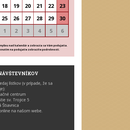
18
19
20
21
22
23
25
26
27
28
29
30
1
2
3
4
5
6
 myšou nad kalendár a zobrazia sa Vám podujatia.
iknutím na podujatie zobrazíte podrobnosti.
NÁVŠTEVNÍKOV
daj lístkov (v prípade, že sa
je):
mačné centrum
ie sv. Trojice 5
 Štiavnica
online na našom webe.