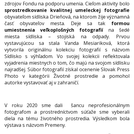
zdrojov Fondu na podporu umenia. Cieľom aktivity bolo
sprostredkovanie kvalitnej umeleckej fotografie
obyvateľom sídliska Drieňová, na ktorom žije významná
časť obyvateľov mesta. Deje sa tak
formou
umiestnenia veľkoplošných fotografií
na šedé
miesta sídliska – stojiská na odpady. Prvou
vystavujúcou sa stala Vanda Mesiariková, ktorá
vytvorila originálnu kolekciu fotografií s názvom
Sídlisko s výhľadom. Vo svojej kolekcii reflektovala
vyjadrenia miestnych o tom, čo majú na svojom sídlisku
najradšej. Súbor fotografií získal ocenenie Slovak Press
Photo v kategórii Životné prostredie a pomohol
autorke vystavovať aj v zahraničí.
V roku 2020 sme dali šancu neprofesionálnym
fotografom a prostredníctvom súťaže sme vyberali
diela na tému životného prostredia. Výsledkom bola
výstava s názvom Premeny.