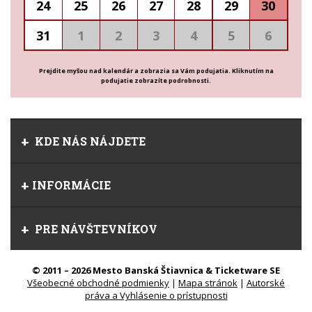
24
25
26
27
28
29
30
31
1
2
3
4
5
6
Prejdite myšou nad kalendár a zobrazia sa Vám podujatia. Kliknutím na
podujatie zobrazíte podrobnosti.
KDE NÁS NÁJDETE
INFORMÁCIE
PRE NÁVŠTEVNÍKOV
© 2011 – 2026 Mesto Banská Štiavnica & Ticketware SE
Všeobecné obchodné podmienky
|
Mapa stránok
|
Autorské
práva a Vyhlásenie o prístupnosti